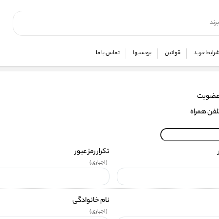
رایط خرید
قوانین
برچسبها
تماس با ما
عضویت
لفن همراه
تکرار رمز عبور
(اجباری)
نام خانوادگی
(اجباری)