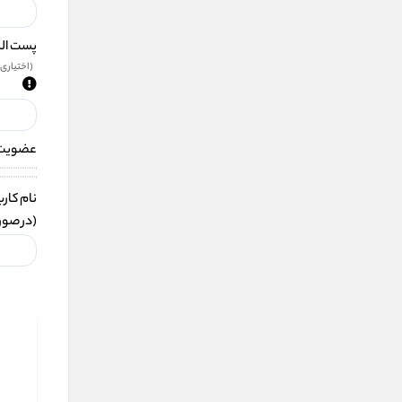
پست ال
(اختیاری)
عضویت د
نام کاربری
(در صور