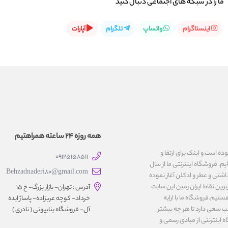
ما را در شبكه های اجتماعی دنبال کنید
اینستاگرام
واتساپ
تلگرام
آپارات
همه روزه 24 ساعته همراهتیم
یت نموده است و اینک برای ارتقا و
09125158511
یم. فروشگاه اینترنتی ما از سال
Behzadnaderi80@gmail.com
اشتی و عطر و ادکلن آغاز نموده
رین نقاط ایران زمین این سایت
آدرس : تهران- بازار بزرگ- خ ۱۵
ستیم.فروشگاه ما با ارایه
خرداد- کوچه عربزاده- پاساژ ایده
ب سعی دارد تا هر چه بیشتر
آل- فروشگاه بنابیوتی ( نادری )
اینترنتی از مبادی رسمی و