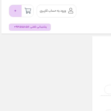
۰
ورود به حساب کاربری
09125158511
پشتیبانی تلفنی