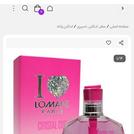
۰
/
/
صفحه اصلی
عطر_ادکلن_اسپری
ادکلن زنانه