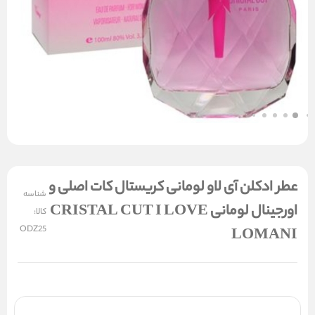
عطر ادکلن آی لاو لومانی کریستال کات اصلی و
شناسه
اورجینال لومانی CRISTAL CUT I LOVE
کالا:
ODZ25
LOMANI