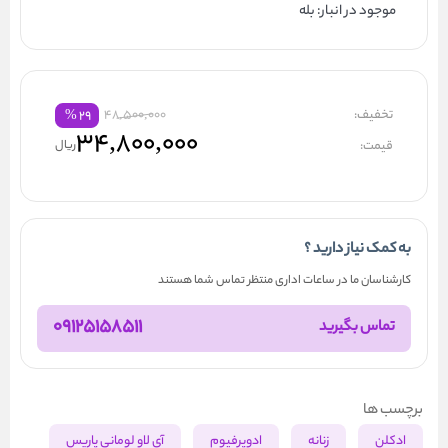
موجود در انبار: بله
تخفیف:
48,500,000
%
۲۹
۳۴,۸۰۰,۰۰۰
قیمت:
ریال
به کمک نیاز دارید ؟
کارشناسان ما در ساعات اداری منتظر تماس شما هستند
09125158511
تماس بگیرید
برچسب ها
ادکلن
زنانه
ادوپرفیوم
آی لاو لومانی پاریس