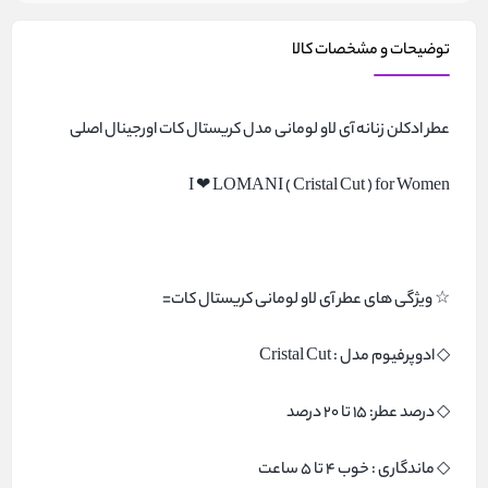
توضیحات و مشخصات کالا
عطر ادکلن زنانه آی لاو لومانی مدل کریستال کات اورجینال اصلی
I ❤ LOMANI ( Cristal Cut ) for Women
☆ ویژگی های عطر آی لاو لومانی کریستال کات=
◇ ادوپرفیوم مدل : Cristal Cut
◇ درصد عطر: 15 تا 20 درصد
◇ ماندگاری : خوب 4 تا 5 ساعت