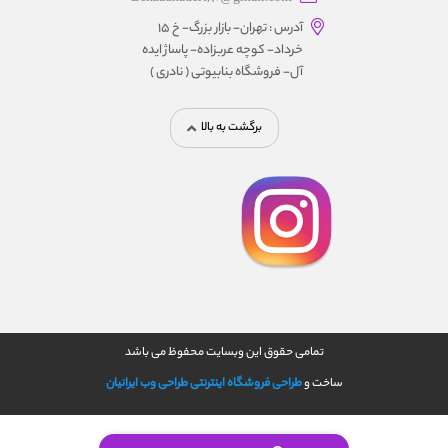
آدرس : تهران- بازار بزرگ- خ ۱۵
خرداد- کوچه عربزاده- پاساژ ایده
آل- فروشگاه بنابیوتی ( نادری )
برگشت به بالا
تمامی حقوق این وبسایت محفوظ می باشد
ساخت و
طراحی فروشگاه اینترنتی
طراحی وب ایرانیان