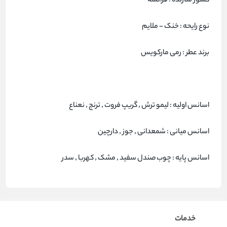
کشور سازنده : فرانسه
نوع رایحه : خنک - ملایم
برند عطر : رمی مارکویس
اسانس اولیه : لیمو ترش , گریپ فروت , ترنج , نعناع
اسانس میانی : شمعدانی , جوز , دارچین
اسانس پایه : چوب صندل سفید , مشک , کهربا , سدر
خدمات