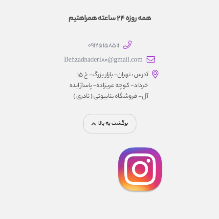
همه روزه 24 ساعته همراهتیم
09125158511
Behzadnaderi80@gmail.com
آدرس : تهران- بازار بزرگ- خ ۱۵
خرداد- کوچه عربزاده- پاساژ ایده
آل- فروشگاه بنابیوتی ( نادری )
برگشت به بالا