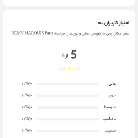
امتیاز کاربران به:
عطر ادکلن رمی مارکویس اصلی و اورجینال فرانسه REMY MARQUIS Paris
5
از 5
عالی
0
(۰
%
)
خوب
0
(۰
%
)
متوسط
0
(۰
%
)
نامناسب
0
(۰
%
)
ضعیف
0
(۰
%
)