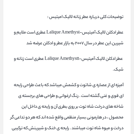
توضیحات کلی درباره عطر زنانه لالیک امیتیس :
عطر ادکلن لالیک آمیتیس-Lalique Amethyst عطری است ملایم و
شیرین.این عطر در سال 2007 به بازار عطر و ادکلن عرضه شد
عطر ادکلن لالیک آمیتیس-Lalique Amethystt عطری است زنانه و
شیک.
آمیزه ای از عصاره ی شاتوت و کشمش میباشد که باعث طراحی رایحه
ای قوی و غنی گشته است . رنگ ارغوانی و طراحی های برجسته ی
شاخه های درخت شاه توت بر روی بطری آن و رایحه ی داخل این
محصول ، در هارمونی بسیار منظمی واقع شده اند که هر دو تداعی گر
درخت و میوه شاه توت میباشند . رایحه ی خنک و شیرینش که ترکیبی