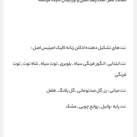
اصالت عطر : صددرصد اصلی و اورجینال لالیک فرانسه
نت های تشکیل دهنده ادکلن زنانه لالیک امیتیس اصل :
نت ابتدایی : انگور فرنگی سیاه , بلوبری , توت سیاه , شاه توت , توت
فرنگی
نت میانی : رز , گل صدتومانی , گل یلانگ , فلفل
نت پایه : وانیل , روایح چوبی , مشک