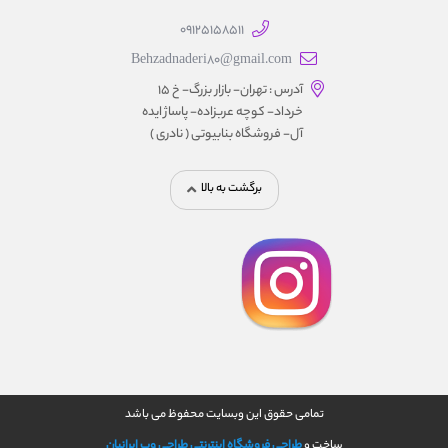
09125158511
Behzadnaderi80@gmail.com
آدرس : تهران- بازار بزرگ- خ ۱۵
خرداد- کوچه عربزاده- پاساژ ایده
آل- فروشگاه بنابیوتی ( نادری )
برگشت به بالا
تمامی حقوق این وبسایت محفوظ می باشد
ساخت و
طراحی فروشگاه اینترنتی
طراحی وب ایرانیان