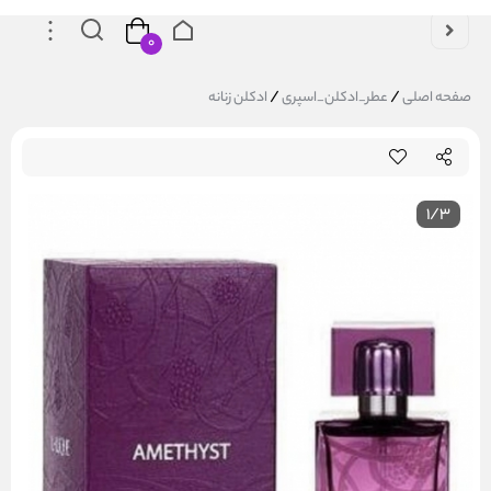
۰
/
/
صفحه اصلی
عطر_ادکلن_اسپری
ادکلن زنانه