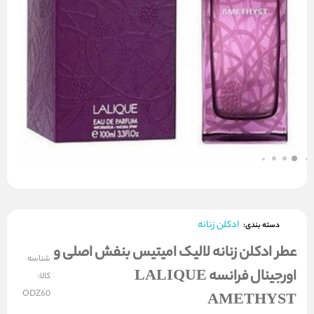
ادکلن زنانه
دسته بندی:
عطر ادکلن زنانه لالیک امیتیس بنفش اصلی و
شناسه
اورجینال فرانسه LALIQUE
کالا:
ODZ60
AMETHYST