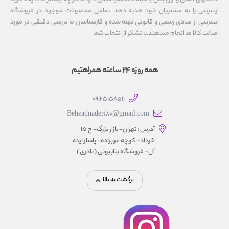
اینترنتی را به مشتریان خود هدیه دهد. تمامی محصولات موجود در فروشگاه
اینترنتی از مبادی رسمی و قانونی تهیه شده و کارشناسان ما بررسی دقیقی در مورد
اصالت کالا ها انجام میدهند.با تشکر از انتخاب شما
همه روزه 24 ساعته همراهتیم
09125158511
Behzadnaderi80@gmail.com
آدرس : تهران- بازار بزرگ- خ ۱۵
خرداد- کوچه عربزاده- پاساژ ایده
آل- فروشگاه بنابیوتی ( نادری )
برگشت به بالا