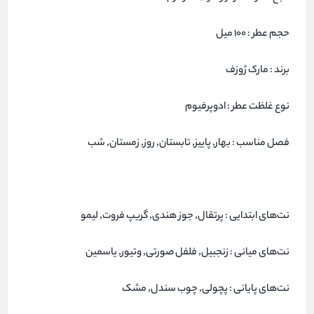
حجم عطر : 100 میل
برند : مارک ژوزف
نوع غلظت عطر : ادوپرفیوم
فصل مناسب : بهار, پاییز, تابستان, روز, زمستان, شب
نت‌های ابتدایی : پرتقال, جوز هندی, گریپ فروت, لیمو
نت‌های میانی : زنجبیل, فلفل صورتی, وتیور, یاسمین
نت‌های پایانی : پچولی, چوب سندل, مشک