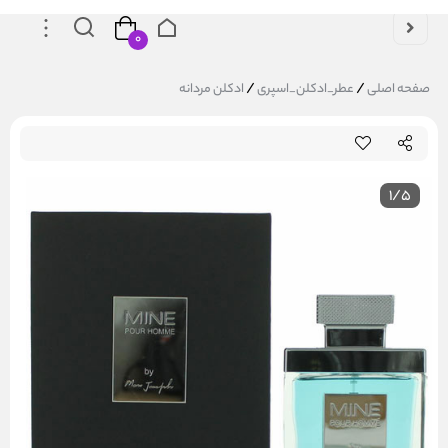
۰
/
/
صفحه اصلی
عطر_ادکلن_اسپری
ادکلن مردانه