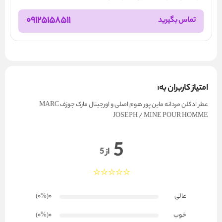
09125158511
تماس بگیرید
امتیاز کاربران به:
عطر ادکلن مردانه ماین پور هوم اصلی و اورجینال مارک جوزف MARC
JOSEPH / MINE POUR HOMME
5
از 5
عالی
0
(۰
%
)
خوب
0
(۰
%
)