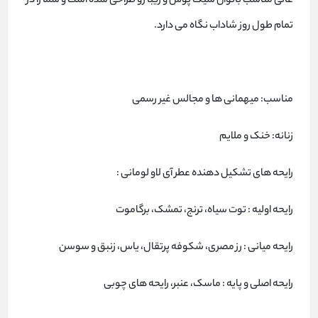
عالی مناسب بانوان شیک پوش و زیبا رو طراحی شده است و شما را در
تمام طول روز شاداب نگاه می دارد.
مناسب: میهمانی ها و مجالس غیر رسمی
زنانه: خنک و ملایم
رایحه های تشکیل دهنده عطر آی لاو لومانی :
رایحه اولیه : توت سیاه، ترنج، تمشک، برگاموت
رایحه میانی : رز مصری، شکوفه پرتقال، یاس، زنبق و سوسن
رایحه اصلی و پایه : ماسک، عنبر، رایحه های چوبی