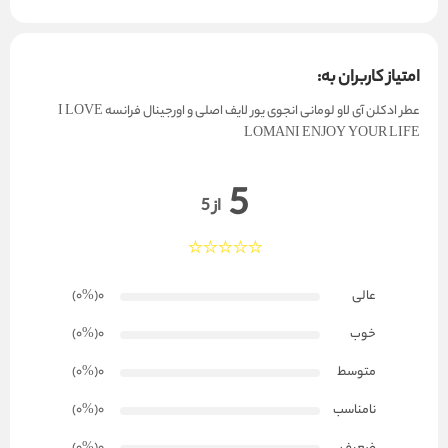
امتیاز کاربران به:
عطر ادکلن آی لاو لومانی انجوی یور لایف اصلی و اورجینال فرانسه I LOVE
LOMANI ENJOY YOUR LIFE
5
از 5
عالی
0
(۰
%
)
خوب
0
(۰
%
)
متوسط
0
(۰
%
)
نامناسب
0
(۰
%
)