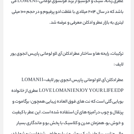
عطری زنانه، شیک و خوشبو از برند فرانسوی لومانی-LOMANI می
باشد که در سال ۲۰۱۴ میلادی با غلظت ادو پرفیوم و در حجم ۱۰۰ میلی
لیتری به بازار عطر و ادکلن معرفی و عرضه شد.
ترکیبات، رایحه ها و ساختار عطر ادکلن آی لاو لومانی پاریس انجوی یور
لایف :
عطر ادکلن آی لاو لومانی پاریس انجوی یور لایف-LOMANI I
LOVE LOMANI ENJOY YOUR LIFE EDP عطری از خانواده
بویایی گلی است که نت های فوق العاده زیبایی همچون: برگاموت و
پرتقال و چوب در آمیزه های آن استفاده شده است. این عطر با کیفیت
و خوش بو، همزمان مدرن و کلاسیک با پخش بو و ماندگاری بسیار