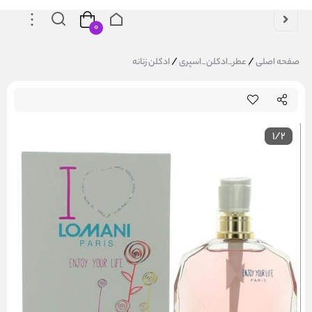
۰
/
/
صفحه اصلی
عطر_ادکلن_اسپری
ادکلن زنانه