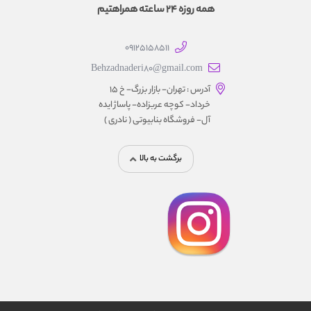
همه روزه 24 ساعته همراهتیم
09125158511
Behzadnaderi80@gmail.com
آدرس : تهران- بازار بزرگ- خ ۱۵
خرداد- کوچه عربزاده- پاساژ ایده
آل- فروشگاه بنابیوتی ( نادری )
برگشت به بالا