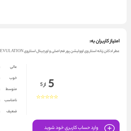
امتیاز کاربران به:
عطر ادکلن زنانه استار وی اوولیشن پور فم اصلی و اورجینال استاروی STAR WAY EVULATION
عالی
خوب
5
از 5
متوسط
نامناسب
ضعیف
وارد حساب کاربری خود شوید