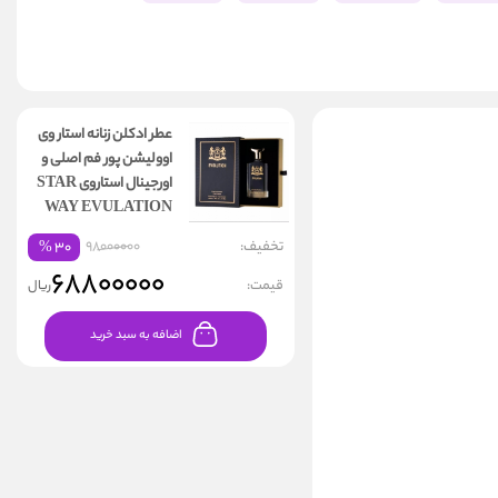
عطر ادکلن زنانه استار وی
اوولیشن پور فم اصلی و
اورجینال استاروی STAR
WAY EVULATION
تخفیف:
98000000
%
۳۰
۶۸۸۰۰۰۰۰
قیمت:
ریال
اضافه به سبد خرید