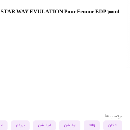
STAR WAY EVULATION Pour Femme EDP 100ml
برچسب ها
ادکلن
زنانه
اولیشن
ایولیشن
پورفم
ای