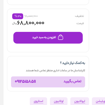
تخفیف:
98,000,000
%
۳۰
۶۸,۸۰۰,۰۰۰
قیمت:
ریال
افزودن به سبد خرید
به کمک نیاز دارید ؟
کارشناسان ما در ساعات اداری منتظر تماس شما هستند
09125158511
تماس بگیرید
ویلیشن
ایولاتیون
اولاتیون
استاروی