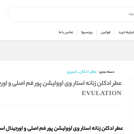
رایط خرید
قوانین
برچسبها
تماس با ما
عطر_ادکلن_اسپری
دسته بندی:
EVULATION
عطر ادکلن زنانه استار وی اوولیشن پور فم اصلی و اورجینال اس