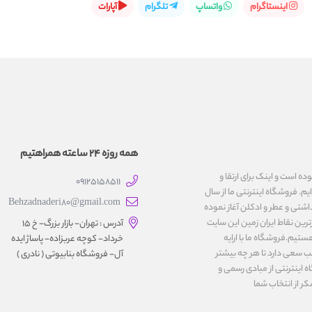
اینستاگرام
واتساپ
تلگرام
آپارات
همه روزه 24 ساعته همراهتیم
یت نموده است و اینک برای ارتقا و
09125158511
یم. فروشگاه اینترنتی ما از سال
Behzadnaderi80@gmail.com
اشتی و عطر و ادکلن آغاز نموده
رین نقاط ایران زمین این سایت
آدرس : تهران- بازار بزرگ- خ ۱۵
ستیم.فروشگاه ما با ارایه
خرداد- کوچه عربزاده- پاساژ ایده
ب سعی دارد تا هر چه بیشتر
آل- فروشگاه بنابیوتی ( نادری )
اینترنتی از مبادی رسمی و
کر از انتخاب شما