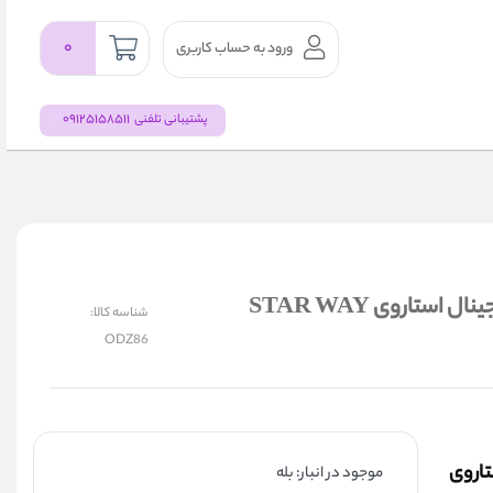
۰
ورود به حساب کاربری
09125158511
پشتیبانی تلفنی
عطر ادکلن زنانه استار وی اوولیشن پور فم اصلی و اورجینال استاروی STAR WAY
شناسه کالا:
ODZ86
تاروی
موجود در انبار: بله