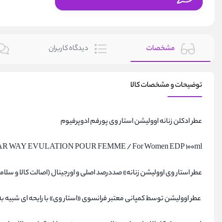
مشخصات
دیدگاه کاربران
توضیحات و مشخصات کالا
عطر ادکلن زنانه اوولیشن استار وی پورفم ادوپرفیوم
AR WAY EVULATION POUR FEMME / For Women EDP 100ml
عطر استار وی اوولیشن زنانه» صددرصد اصلی و اورجینال (اصالت کالا و س
عطر اوولیشن توسط کمپانی معتبر فرانسوی «استار وی» با رایحه ای شبیه 