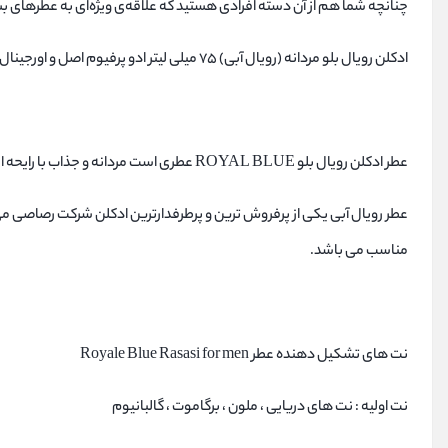
چنانچه شما هم از آن دسته افرادی هستید که علاقه‌ی ویژه‌ای به عطرهای بسیار خاص و جذاب باشید، ادکلن 
ادکلن رویال بلو مردانه (رویال آبی) 75 میلی لیتر ادو پرفیوم اصل و اورجینال با ضمانت اصالت و تضمین بهترین قیمت
عطر ادکلن رویال بلو ROYAL BLUE عطری است مردانه و جذاب با رایحه ای خنک و تند .
عطر رویال آبی یکی از پرفروش ترین و پرطرفدارترین ادکلن شرکت رصاصی می 
مناسب می باشد.
نت های تشکیل دهنده عطر Royale Blue Rasasi for men
نت اوليه : نت های دريایی ، ملون ، برگاموت ، گالبانيوم