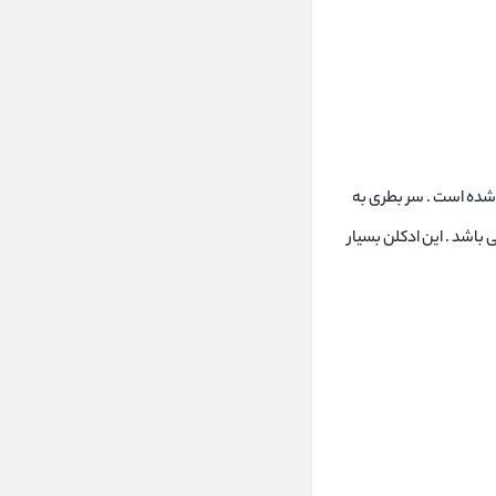
 سفید رنگ بر روی آن قرار دارد و درون کادر نام ادکلن ROYALE و کمی پایین تر شرکت سازنده آن Rasasi نوشته شده است . سر بطری به
اشد . این ادکلن بسیار