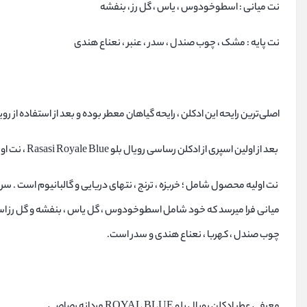
نت ميانی : اسطوخودوس ، ياس ، گل رز ، بنفشه
نت پايه : مشک ، چوب صندل ، سدر ، عنبر ، نعناع هندی
اصلی‌ترین رایحه این ادکلن ، رایحه گیاهان معطر بوده و بعد از استفاده از رو
بعد از اولین اسپری از ادکلن رساسی رویال بلو Rasasi Royale Blue ، نت اولیه فرا خواهد رسید.
نت اولیه محصول شامل ؛ خربزه ، ترنج ، نتهای دریایی و گالبانیوم است . س
چوب صندل ، کهربا ، نعناع هندی و سدر است.
معرفی عطر ادکلن رویال بلو ROYAL BLUE مردانه رصاصی