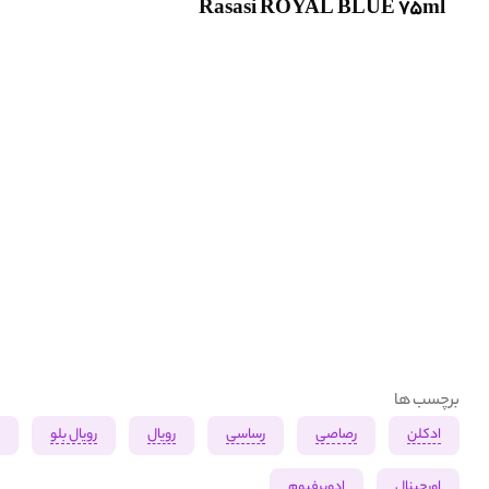
Rasasi ROYAL BLUE 75ml
برچسب ها
ادکلن
رصاصی
رساسی
رویال
رویال بلو
ب
اورجینال
ادوپرفیوم