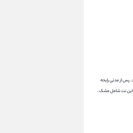
. پس از مدتی رایحه
 یاس ، بنفشه و گل رز است و در پایان نوبت نت پایه ادکلن رصاصی رویال بلو Rasasi Royale Blue میرسد. این نت شامل مشک ،