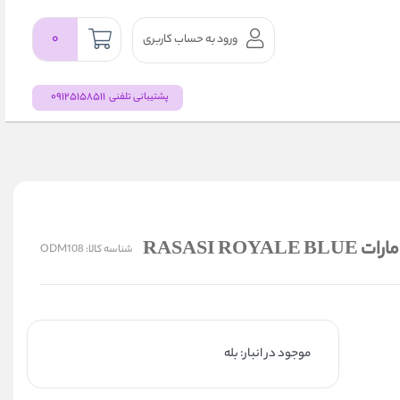
۰
ورود به حساب کاربری
09125158511
پشتیبانی تلفنی
RASASI 
شناسه کالا:
ODM108
موجود در انبار: بله