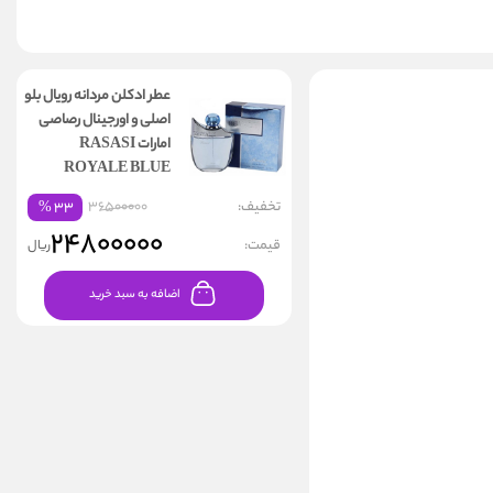
عطر ادکلن مردانه رویال بلو
اصلی و اورجینال رصاصی
امارات RASASI
ROYALE BLUE
تخفیف:
36500000
%
۳۳
۲۴۸۰۰۰۰۰
قیمت:
ریال
اضافه به سبد خرید