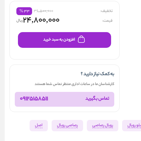
تخفیف:
36,500,000
%
۳۳
۲۴,۸۰۰,۰۰۰
قیمت:
ریال
افزودن به سبد خرید
به کمک نیاز دارید ؟
کارشناسان ما در ساعات اداری منتظر تماس شما هستند
09125158511
تماس بگیرید
لو رویال
رویال رصاصی
رصاصی رویال
اصل