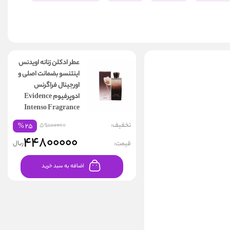
عطر ادکلن زنانه اویدنس
اینتنسو بضمانت اصلی و
اورجینال فراگرنس
ادوپرفیوم Evidence
Intenso Fragrance
تخفیف:
59000000
%
۲۵
۴۴۸۰۰۰۰۰
قیمت:
ریال
اضافه به سبد خرید