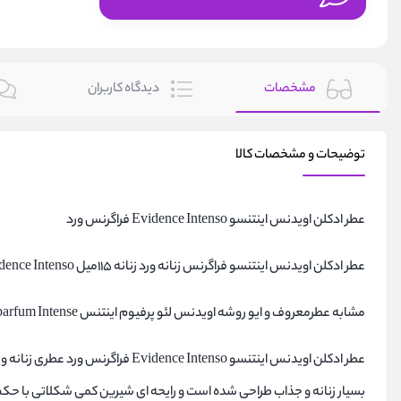
مشخصات
دیدگاه کاربران
توضیحات و مشخصات کالا
عطر ادکلن اویدنس اینتنسو Evidence Intenso فراگرنس ورد
عطر ادکلن اویدنس اینتنسو فراگرنس زنانه ورد زنانه 115میل Fragrance world Evidence Intenso
مشابه عطرمعروف و ایو روشه اویدنس لئو پرفیوم اینتنس Yves Rocher Evidence L`Eau de parfum Intense
عطر ادکلن اویدنس اینتنسو  Intenso
بسیار زنانه و جذاب طراحی شده است و رایحه ای شیرین کمی شکلاتی با حکم