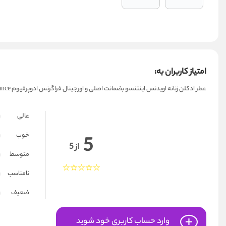
امتیاز کاربران به:
عطر ادکلن زنانه اویدنس اینتنسو بضمانت اصلی و اورجینال فراگرنس ادوپرفیوم Evidence Intenso Fragrance
عالی
خوب
5
از 5
متوسط
نامناسب
ضعیف
وارد حساب کاربری خود شوید