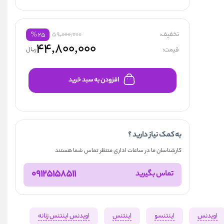
تخفیف:
59,000,000
%
۲۵
۴۴,۸۰۰,۰۰۰
قیمت:
ریال
افزودن به سبد خرید
به کمک نیاز دارید ؟
کارشناسان ما در ساعات اداری منتظر تماس شما هستند
09125158511
تماس بگیرید
اویدنس
اینتنسو
اینتنس
اویدنس اینتنس زنانه