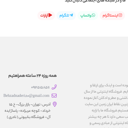
ما را در شبكه های اجتماعی دنبال کنید
اینستاگرام
واتساپ
تلگرام
آپارات
همه روزه 24 ساعته همراهتیم
یت نموده است و اینک برای ارتقا و
09125158511
یم. فروشگاه اینترنتی ما از سال
Behzadnaderi80@gmail.com
اشتی و عطر و ادکلن آغاز نموده
رین نقاط ایران زمین این سایت
آدرس : تهران- بازار بزرگ- خ ۱۵
ستیم.فروشگاه ما با ارایه
خرداد- کوچه عربزاده- پاساژ ایده
ب سعی دارد تا هر چه بیشتر
آل- فروشگاه بنابیوتی ( نادری )
اینترنتی از مبادی رسمی و