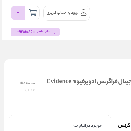
۰
ورود به حساب کاربری
09125158511
پشتیبانی تلفنی
عطر ادکلن زنانه اویدنس اینتنسو بضمانت اصلی و اورجینال فراگرنس ادوپرفیوم Evidence
شناسه کالا:
ODZ71
اگرنس
موجود در انبار: بله