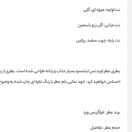
نت اولیه: میوه ای، گلی
نت میانی: گل رز و یاسمین
نت پایه: چوب سفید، پرالین
بطری عطر اویدنس اینتنسو بسیار جذاب و زنانه طراحی شده است. بطری از پای
احساس خواهید کرد. خود نمایی نام عطر با رنگ نقره ای چاپ شده به وض
برند عطر : فراگرنس ورد
حجم عطر : 115میل