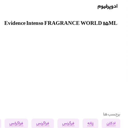
ادوپرفیوم
Evidence Intenso FRAGRANCE WORLD 115ML
برچسب ها
ادکلن
زنانه
فرگرنس
فراگرنس
فراگرانس