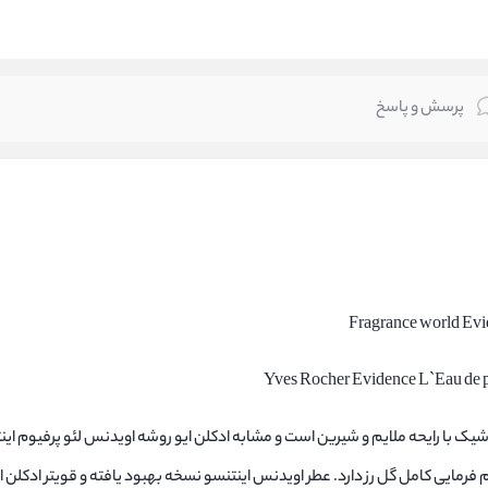
پرسش و پاسخ
Evidence فراگرنس ورد عطری زنانه وشیک با رایحه ملایم و شیرین است و مشابه ادکلن ایو روشه اویدنس لئو پر
 فرمایی کامل گل رز دارد. عطر اویدنس اینتنسو نسخه بهبود یافته و قویتر ادکلن