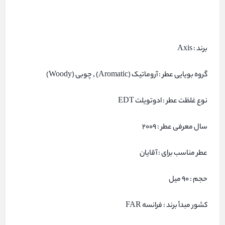
برند : Axis
گروه بویایی عطر : آروماتیک (Aromatic) , چوبی (Woody)
نوع غلظت عطر : ادوتویلت EDT
سال معرفی عطر : 2009
عطر مناسب برای : آقایان
حجم : ۹۰ میل
کشور مبدأ برند : فرانسه FAR