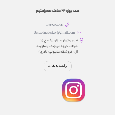
همه روزه 24 ساعته همراهتیم
09125158511
Behzadnaderi80@gmail.com
آدرس : تهران- بازار بزرگ- خ ۱۵
خرداد- کوچه عربزاده- پاساژ ایده
آل- فروشگاه بنابیوتی ( نادری )
برگشت به بالا