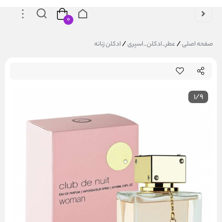
۰
/
/
صفحه اصلی
عطر_ادکلن_اسپری
ادکلن زنانه