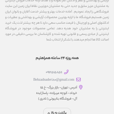
آرایشی و بهداشتی و عطر و ادکلن آغاز نموده و با هدف ارائه خدمات فروش اینترنتی
به مشتریان عزیز سابق و جدید حتی به مشتریان دورترین نقاط ایران زمین این سایت
فروشگاهی را ایجاد نمودیم . آماده خدمات بهتر و بیشتر خدمت آقایان و بانوان ایران
زمین هستیم.فروشگاه ما با ارایه بهترین محصولات آرایشی و بهداشتی و عطریات و
ادکلنهای اصلی و اورجینال با قیمت مناسب سعی دارد تا هر چه بیشتر لذت یک خرید
اینترنتی را به مشتریان خود هدیه دهد. تمامی محصولات موجود در فروشگاه
اینترنتی از مبادی رسمی و قانونی تهیه شده و کارشناسان ما بررسی دقیقی در مورد
اصالت کالا ها انجام میدهند.با تشکر از انتخاب شما
همه روزه 24 ساعته همراهتیم
09125158511
Behzadnaderi80@gmail.com
آدرس : تهران- بازار بزرگ- خ ۱۵
خرداد- کوچه عربزاده- پاساژ ایده
آل- فروشگاه بنابیوتی ( نادری )
برگشت به بالا