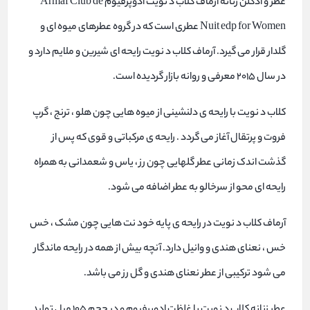
عطر و ادکلن زنانه آرماف کلاب د نویت ادوپرفیوم Armaf Club de
Nuit edp for Women عطری است که در گروه عطرهای میوه ای و
گلدار قرار می گیرد. آرماف کلاب د نویت رایحه ای شیرین و ملایم دارد و
در سال 2015 معرفی و روانه بازار گردیده است.
کلاب د نویت با رایحه ی دلنشینی از میوه هایی چون هلو ، ترنج ، گرپ
فروت و پرتقال آغاز می گردد . رایحه ی مرکباتی و قوی که پس از
گذشت اندک زمانی عطر گلهایی چون رز ، یاس و شعمدانی به همراه
رایحه ای محو از سرخالو به عطر اضافه می شود.
آرماف کلاب د نویت در رایحه ی پایه خود نت هایی چون مشک ، خس
خس ، نعنای هندی و وانیل دارد. آنچه بیش از همه در رایحه ماندگار
می شود ترکیبی از عطر نعنای هندی و گل رز می باشد.