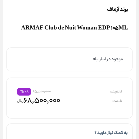
برند آرماف
ARMAF Club de Nuit Woman EDP 105ML
موجود در انبار: بله
تخفیف:
95,000,000
%
۲۸
۶۸,۵۰۰,۰۰۰
قیمت:
ریال
به کمک نیاز دارید ؟