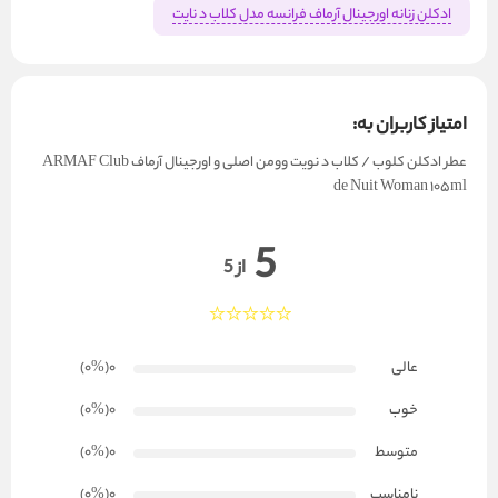
ادکلن زنانه اورجینال آرماف فرانسه مدل کلاب د نایت
امتیاز کاربران به:
عطر ادکلن کلوب / کلاب د نویت وومن اصلی و اورجینال آرماف ARMAF Club
de Nuit Woman 105ml
5
از 5
عالی
0
(۰
%
)
خوب
0
(۰
%
)
متوسط
0
(۰
%
)
نامناسب
0
(۰
%
)