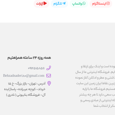
اینستاگرام
واتساپ
تلگرام
آپارات
همه روزه 24 ساعته همراهتیم
یت نموده است و اینک برای ارتقا و
09125158511
یم. فروشگاه اینترنتی ما از سال
Behzadnaderi80@gmail.com
اشتی و عطر و ادکلن آغاز نموده
رین نقاط ایران زمین این سایت
آدرس : تهران- بازار بزرگ- خ ۱۵
ستیم.فروشگاه ما با ارایه
خرداد- کوچه عربزاده- پاساژ ایده
ب سعی دارد تا هر چه بیشتر
آل- فروشگاه بنابیوتی ( نادری )
اینترنتی از مبادی رسمی و
کر از انتخاب شما