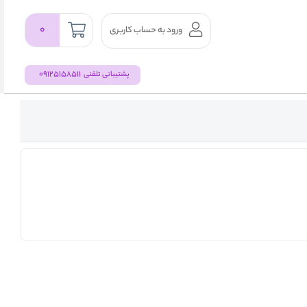
۰
ورود به حساب کاربری
09125158511
پشتیبانی تلفنی