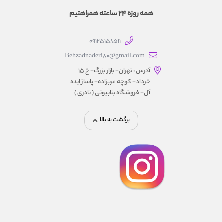
همه روزه 24 ساعته همراهتیم
09125158511
Behzadnaderi80@gmail.com
آدرس : تهران- بازار بزرگ- خ ۱۵
خرداد- کوچه عربزاده- پاساژ ایده
آل- فروشگاه بنابیوتی ( نادری )
برگشت به بالا