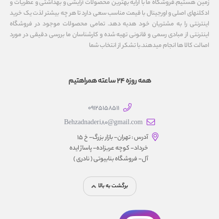
زمین هستیم.فروشگاه ما با ارایه بهترین محصولات آرایشی و بهداشتی و عطریات و
ادکلنهای اصلی و اورجینال با قیمت مناسب سعی دارد تا هر چه بیشتر لذت یک خرید
اینترنتی را به مشتریان خود هدیه دهد. تمامی محصولات موجود در فروشگاه
اینترنتی از مبادی رسمی و قانونی تهیه شده و کارشناسان ما بررسی دقیقی در مورد
اصالت کالا ها انجام میدهند.با تشکر از انتخاب شما
همه روزه 24 ساعته همراهتیم
09125158511
Behzadnaderi80@gmail.com
آدرس : تهران- بازار بزرگ- خ ۱۵
خرداد- کوچه عربزاده- پاساژ ایده
آل- فروشگاه بنابیوتی ( نادری )
برگشت به بالا