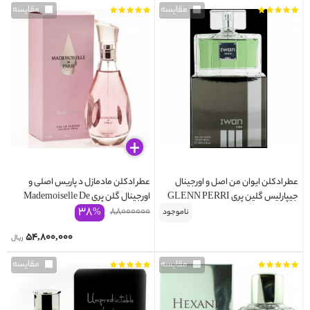
مقایسه
مقایسه
عطر ادکلن ایوان من اصل و اورجینال
عطر ادکلن مادمازل د پاریس اصلی و
جیپارلیس گلین پری GLENN PERRI
اورجینال گلن پری Mademoiselle De
۳۸
Paris Glenn Perri
۸۸۰۰۰۰۰۰
IWAN MAN
%
ناموجود
۵۴,۸۰۰,۰۰۰
ریال
مقایسه
مقایسه