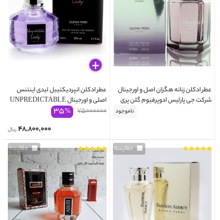
عطر ادکلن زنانه هگزان اصل و اورجینال
عطر ادکلن انپردیکتیبل لیدی اینتنس
شرکت جی پارلیس ادوپرفیوم گلن پری
اصلی و اورجینال UNPREDICTABLE
۳۵
LADY INTENSE 100ml
۷۵۰۰۰۰۰۰
GLENN PERRI HEGZANE
%
ناموجود
۴۸,۸۰۰,۰۰۰
ریال
مقایسه
مقایسه