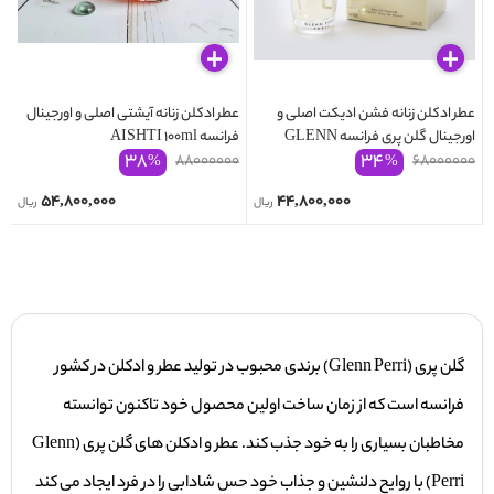
عطر ادکلن زنانه فشن ادیکت اصلی و
عطر ادکلن زنانه آیشتی اصلی و اورجینال
اورجینال گلن پری فرانسه GLENN
فرانسه AISHTI 100ml
۳۸
۳۴
۸۸۰۰۰۰۰۰
PERRI FASHION ADDICT
۶۸۰۰۰۰۰۰
%
%
۵۴,۸۰۰,۰۰۰
۴۴,۸۰۰,۰۰۰
ریال
ریال
گلن پری (Glenn Perri) برندی محبوب در تولید عطر و ادکلن در کشور
فرانسه است که از زمان ساخت اولین محصول خود تاکنون توانسته
مخاطبان بسیاری را به خود جذب کند. عطر و ادکلن های گلن پری (Glenn
Perri) با روایح دلنشین و جذاب خود حس شادابی را در فرد ایجاد می کند