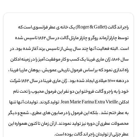
راجر اند گالت (Roger & Gallet) یک خانه ی عطر فرانسوی است که
توسط چارلز آرماند روگر و چارلز مارتل گالت در سال 1862 تاسیس شده
است . البته فعالیت آنها چند سال پیش از تاسیس برند آغاز شده بود. در
سال 1806، ژان ماری فرینا یک کسب و کار موفقیت آمیز را در زمینه ادکلن
راه اندازی نمود که بر اساس فرمول تاریخی عمویش ، یوهان ماریا فرینا ،
در دهه 1700 میلادی ایجاد شده بود . ژان ماری فرینا در سال 1862 شرکت
خود را به راجر و گالت فروختو این دو نفر این فرمول محبوب را تحت نام
ادکلن Jean Marie Farina Extra Vieille تولید کردند. تولیدات آنها تنها
به عطر ختم نشد . بلکه این فرمول را در صابون های عطری ، شمع و دیگر
محصولات عطری آن دوره نیز تولید نمودند. از آن زمان تا کنون همواره این
عطر جزئی از تولیدان راجر اند گالت بوده است.