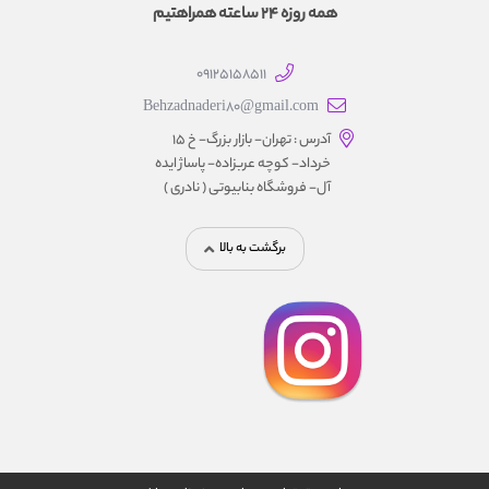
همه روزه 24 ساعته همراهتیم
09125158511
Behzadnaderi80@gmail.com
آدرس : تهران- بازار بزرگ- خ ۱۵
خرداد- کوچه عربزاده- پاساژ ایده
آل- فروشگاه بنابیوتی ( نادری )
برگشت به بالا