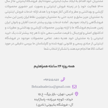
مشتریان خود اقدام به ایجاد سایت اینترنتی نموده ایم. فروشگاه اینترنتی ما از سال
1400 فعالیت خود را در زمینه فروش اینترنتی و بصورت غیر حضوری محصولات
آرایشی و بهداشتی و عطر و ادکلن آغاز نموده و با هدف ارائه خدمات فروش اینترنتی
به مشتریان عزیز سابق و جدید حتی به مشتریان دورترین نقاط ایران زمین این سایت
فروشگاهی را ایجاد نمودیم . آماده خدمات بهتر و بیشتر خدمت آقایان و بانوان ایران
زمین هستیم.فروشگاه ما با ارایه بهترین محصولات آرایشی و بهداشتی و عطریات و
ادکلنهای اصلی و اورجینال با قیمت مناسب سعی دارد تا هر چه بیشتر لذت یک خرید
اینترنتی را به مشتریان خود هدیه دهد. تمامی محصولات موجود در فروشگاه
اینترنتی از مبادی رسمی و قانونی تهیه شده و کارشناسان ما بررسی دقیقی در مورد
اصالت کالا ها انجام میدهند.با تشکر از انتخاب شما
همه روزه 24 ساعته همراهتیم
09125158511
Behzadnaderi80@gmail.com
آدرس : تهران- بازار بزرگ- خ ۱۵
خرداد- کوچه عربزاده- پاساژ ایده
آل- فروشگاه بنابیوتی ( نادری )