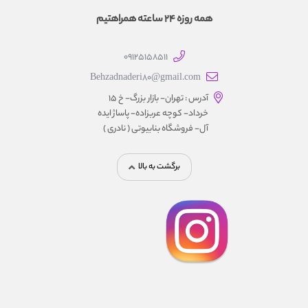
همه روزه 24 ساعته همراهتیم
09125158511
Behzadnaderi80@gmail.com
آدرس : تهران- بازار بزرگ- خ ۱۵
خرداد- کوچه عربزاده- پاساژ ایده
آل- فروشگاه بنابیوتی ( نادری )
برگشت به بالا