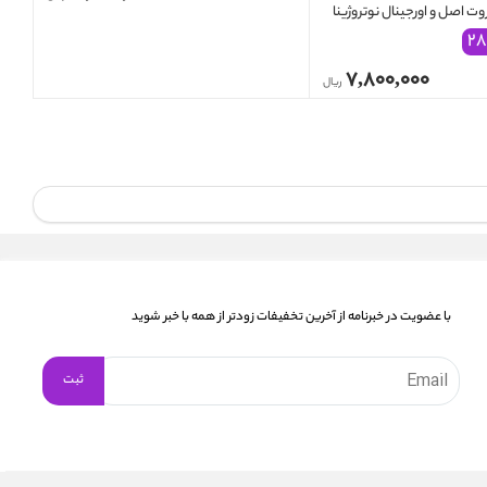
کننده ) گریپ فروت اصل و اورجینال نوتروژینا
Neutrogena Refr
۲۸
۷,۸۰۰,۰۰۰
ریال
با عضویت در خبرنامه از آخرین تخفیفات زودتر از همه با خبر شوید