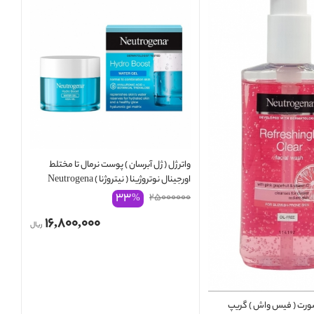
واتر ژل ( ژل آبرسان ) پوست نرمال تا مختلط
اورجینال نوتروژینا ( نیتروژنا ) Neutrogena
Hydro Boost Water Gel
۳۳
۲۵۰۰۰۰۰۰
%
۱۶,۸۰۰,۰۰۰
ریال
ت ( فیس واش ) گریپ