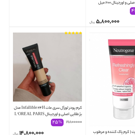
فروت نوتروژینا اصلی و اورجینال ۲۰۰ میل
Neutrogena Refr
۴
۵,۸۰۰,۰۰۰
ریال
کرم پودر لورآل سری مات Infallible 24H مدل
بژ طلایی اصلی و اورجینال L'OREAL PARIS
30 MIL
۲۵
۱۹۸۰۰۰۰۰
%
۱۴,۸۰۰,۰۰۰
 ( کرم پاک کننده و مرطوب
ریال