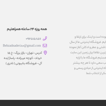
همه روزه 24 ساعته همراهتیم
یت نموده است و اینک برای ارتقا و
09125158511
یم. فروشگاه اینترنتی ما از سال
Behzadnaderi80@gmail.com
اشتی و عطر و ادکلن آغاز نموده
رین نقاط ایران زمین این سایت
آدرس : تهران- بازار بزرگ- خ ۱۵
ستیم.فروشگاه ما با ارایه
خرداد- کوچه عربزاده- پاساژ ایده
ب سعی دارد تا هر چه بیشتر
آل- فروشگاه بنابیوتی ( نادری )
اینترنتی از مبادی رسمی و
کر از انتخاب شما