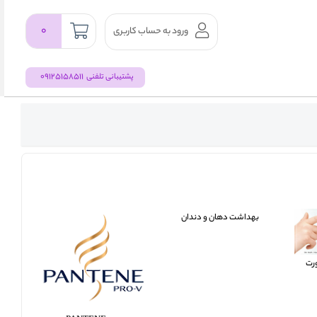
۰
ورود به حساب کاربری
09125158511
پشتیبانی تلفنی
بهداشت دهان و دندان
رت