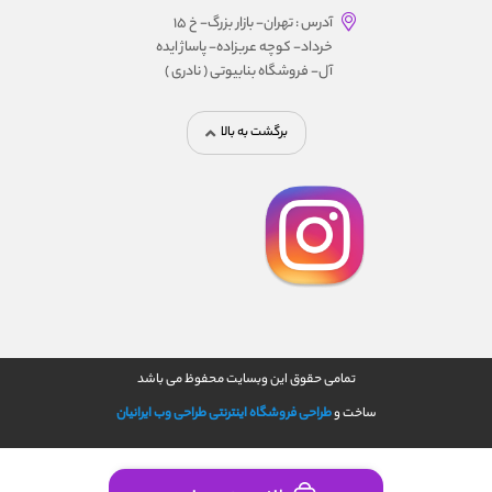
آدرس : تهران- بازار بزرگ- خ ۱۵
خرداد- کوچه عربزاده- پاساژ ایده
آل- فروشگاه بنابیوتی ( نادری )
برگشت به بالا
تمامی حقوق این وبسایت محفوظ می باشد
ساخت و
طراحی فروشگاه اینترنتی
طراحی وب ایرانیان