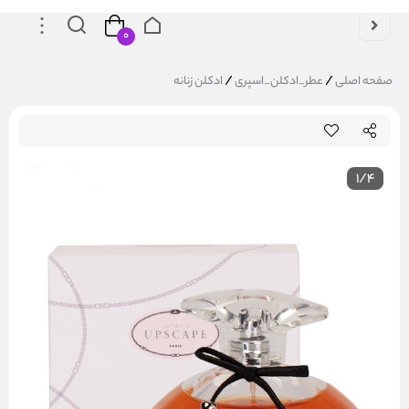
۰
/
/
صفحه اصلی
عطر_ادکلن_اسپری
ادکلن زنانه