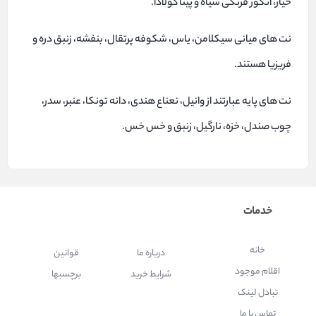
خیار، انگور فرنگی سیاه و پینا کولادا.
نت های میانی سیکلامن، یاس، شکوفه پرتقال، بنفشه، زنبق دره و
فریزیا هستند.
نت های پایه عبارتند از وانیل، نعناع هندی، دانه تونکا، عنبر، سدر،
چوب صندل، خزه، نارگیل، زنبق و خس خس.
خدمات
خانه
درباره ما
قوانین
اقلام موجود
شرایط خرید
برچسبها
تبادل لینک
تماس با ما