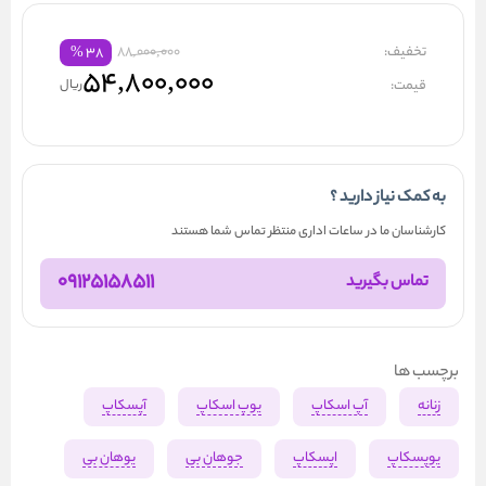
تخفیف:
88,000,000
%
۳۸
۵۴,۸۰۰,۰۰۰
قیمت:
ریال
به کمک نیاز دارید ؟
کارشناسان ما در ساعات اداری منتظر تماس شما هستند
09125158511
تماس بگیرید
برچسب ها
زنانه
آپ اسکاپ
یوپ اسکاپ
آپسکاپ
یوپسکاپ
اپسکاپ
جوهان بی
یوهان بی