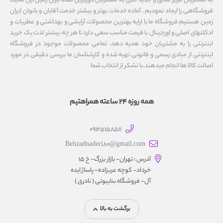
به مشتریان عزیز سابق و جدید حتی به مشتریان دورترین نقاط ایران زمین این سایت
فروشگاهی را ایجاد نمودیم . آماده خدمات بهتر و بیشتر خدمت آقایان و بانوان ایران
زمین هستیم.فروشگاه ما با ارایه بهترین محصولات آرایشی و بهداشتی و عطریات و
ادکلنهای اصلی و اورجینال با قیمت مناسب سعی دارد تا هر چه بیشتر لذت یک خرید
اینترنتی را به مشتریان خود هدیه دهد. تمامی محصولات موجود در فروشگاه
اینترنتی از مبادی رسمی و قانونی تهیه شده و کارشناسان ما بررسی دقیقی در مورد
اصالت کالا ها انجام میدهند.با تشکر از انتخاب شما
همه روزه 24 ساعته همراهتیم
09125158511
Behzadnaderi80@gmail.com
آدرس : تهران- بازار بزرگ- خ ۱۵
خرداد- کوچه عربزاده- پاساژ ایده
آل- فروشگاه بنابیوتی ( نادری )
برگشت به بالا