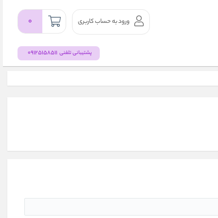
۰
ورود به حساب کاربری
09125158511
پشتیبانی تلفنی