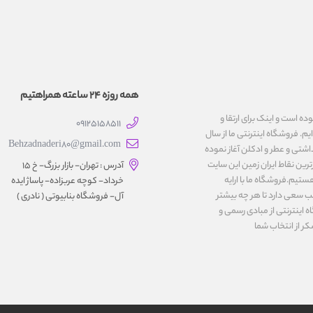
همه روزه 24 ساعته همراهتیم
یت نموده است و اینک برای ارتقا و
09125158511
یم. فروشگاه اینترنتی ما از سال
Behzadnaderi80@gmail.com
اشتی و عطر و ادکلن آغاز نموده
رین نقاط ایران زمین این سایت
آدرس : تهران- بازار بزرگ- خ ۱۵
ستیم.فروشگاه ما با ارایه
خرداد- کوچه عربزاده- پاساژ ایده
ب سعی دارد تا هر چه بیشتر
آل- فروشگاه بنابیوتی ( نادری )
اینترنتی از مبادی رسمی و
کر از انتخاب شما