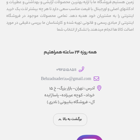
زمین هستیم.فروشگاه ما با ارایه بهترین محصولات آرایشی و بهداشتی و عطریات و
ادکلنهای اصلی و اورجینال با قیمت مناسب سعی دارد تا هر چه بیشتر لذت یک خرید
اینترنتی را به مشتریان خود هدیه دهد. تمامی محصولات موجود در فروشگاه
اینترنتی از مبادی رسمی و قانونی تهیه شده و کارشناسان ما بررسی دقیقی در مورد
اصالت کالا ها انجام میدهند.با تشکر از انتخاب شما
همه روزه 24 ساعته همراهتیم
09125158511
Behzadnaderi80@gmail.com
آدرس : تهران- بازار بزرگ- خ ۱۵
خرداد- کوچه عربزاده- پاساژ ایده
آل- فروشگاه بنابیوتی ( نادری )
برگشت به بالا